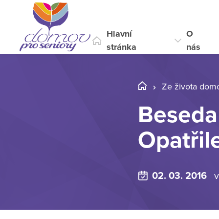
Hlavní
O
stránka
nás
Ze života dom
Beseda 
Opatři
02. 03. 2016
v