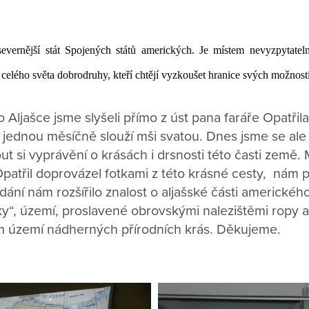
jsevernější stát Spojených států amerických. Je místem nevyzpytatel
 celého světa dobrodruhy, kteří chtějí vyzkoušet hranice svých možností
Aljašce jsme slyšeli přímo z úst pana faráře Opatřil
jednou měsíčně slouží mši svatou. Dnes jsme se ale s
t si vyprávění o krásách i drsnosti této časti země. 
Opatřil doprovázel fotkami z této krásné cesty, nám 
ání nám rozšířilo znalost o aljašské části americkéh
ky“, území, proslavené obrovskými nalezištěmi ropy a
m území nádherných přírodních krás. Děkujeme.