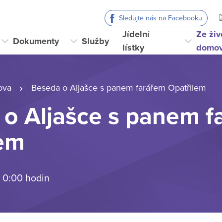
Sledujte nás na Facebooku
Jídelní
Ze živ
Dokumenty
Služby
lístky
domo
ova
Beseda o Aljašce s panem farářem Opatřilem
o Aljašce s panem f
lem
 0:00 hodin