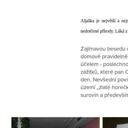
Aljaška je největší a ne
nedotčené přírody. Láká z
Zajímavou besedu o 
domově pravidelně 
účelem - poslechnou
zážitků, které pan 
den. Nevšední povíd
území „zlaté horeč
surovin a předevší