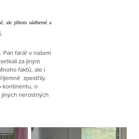
né, ale přitom nádherné a
.
a. Pan farář v našem
etkali za jiným
Mnoho faktů, ale i
příjemně zpestřily
o kontinentu, o
 jiných nerostných