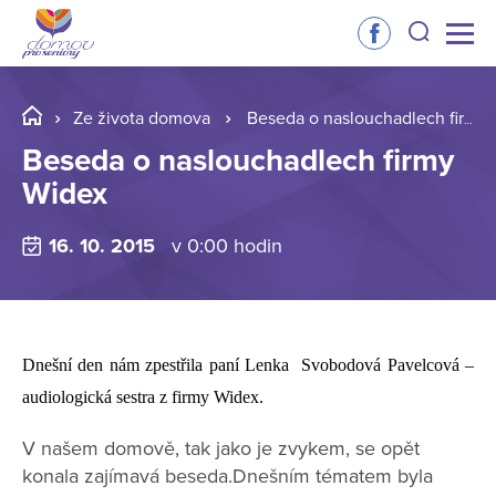
Ze života domova
Beseda o naslouchadlech firmy Widex
Beseda o naslouchadlech firmy
Widex
16. 10. 2015
v 0:00 hodin
Dnešní den nám zpestřila paní
Lenka
S
vobodová Pavelcová –
audiologická sestra z firmy Widex.
V našem domově, tak jako je zvykem, se opět
konala zajímavá beseda.Dnešním tématem byla