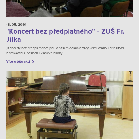
18. 05.
2016
"Koncert bez předplatného" - ZUŠ Fr.
Jílka
„Koncerty bez předplatného“ jsou v našem domově vždy velmi vítanou příležitostí
k setkávání a poslechu klasické hudby.
Více o této akci