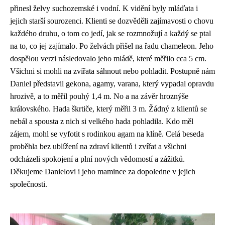
přinesl želvy suchozemské i vodní. K vidění byly mláďata i
jejich starší sourozenci. Klienti se dozvěděli zajímavosti o chovu
každého druhu, o tom co jedí, jak se rozmnožují a každý se ptal
na to, co jej zajímalo. Po želvách přišel na řadu chameleon. Jeho
dospělou verzi následovalo jeho mládě, které měřilo cca 5 cm.
Všichni si mohli na zvířata sáhnout nebo pohladit. Postupně nám
Daniel představil gekona, agamy, varana, který vypadal opravdu
hrozivě, a to měřil pouhý 1,4 m. No a na závěr hroznýše
královského. Hada škrtiče, který měřil 3 m. Žádný z klientů se
nebál a spousta z nich si velkého hada pohladila. Kdo měl
zájem, mohl se vyfotit s rodinkou agam na klíně. Celá beseda
proběhla bez ublížení na zdraví klientů i zvířat a všichni
odcházeli spokojení a plní nových vědomostí a zážitků.
Děkujeme Danielovi i jeho mamince za dopoledne v jejich
společnosti.