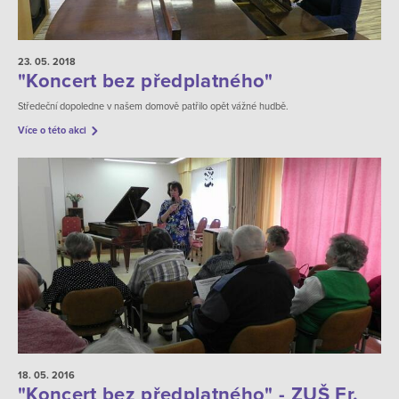
23. 05.
2018
"Koncert bez předplatného"
Středeční dopoledne v našem domově patřilo opět vážné hudbě.
Více o této akci
18. 05.
2016
"Koncert bez předplatného" - ZUŠ Fr.