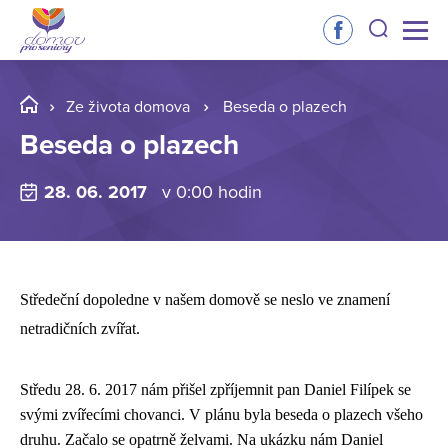
Ze života domova
Beseda o plazech
Beseda o plazech
28. 06. 2017
v 0:00 hodin
Středeční dopoledne v našem domově se neslo ve znamení
netradičních zvířat.
Středu 28. 6. 2017 nám přišel zpříjemnit pan Daniel Filípek se
svými zvířecími chovanci. V plánu byla beseda o plazech všeho
druhu. Začalo se opatrně želvami. Na ukázku nám Daniel