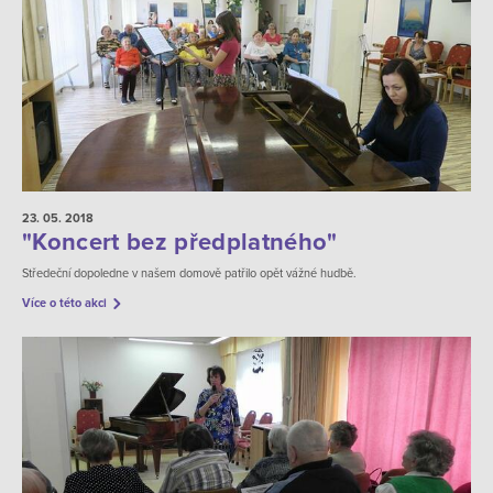
23. 05.
2018
"Koncert bez předplatného"
Středeční dopoledne v našem domově patřilo opět vážné hudbě.
Více o této akci