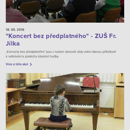
18. 05.
2016
"Koncert bez předplatného" - ZUŠ Fr.
Jílka
„Koncerty bez předplatného“ jsou v našem domově vždy velmi vítanou příležitostí
k setkávání a poslechu klasické hudby.
Více o této akci