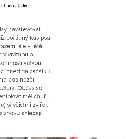
cí horko, jeden
isy navštěvovat
otiž pořádný kus psa
razem, ale v létě
aní vrátnou a
ítomností velkou
eží hned na začátku
amaráda hezčí
dělení. Občas se
tentokrát měl chuť
) si všichni zvířecí
cí znovu shledají.