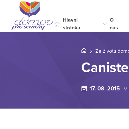
Hlavní
O
stránka
nás
Ze života dom
Caniste
17. 08. 2015
v