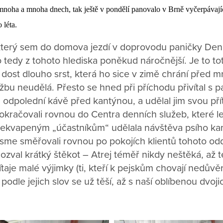
mnoha a mnoha dnech, tak ještě v pondělí panovalo v Brně vyčerpávají
 léta.
 který sem do domova jezdí v doprovodu paničky Den
lo tedy z tohoto hlediska poněkud náročnější. Je to t
 dost dlouho srst, která ho sice v zimě chrání před m
u neudělá. Přesto se hned při příchodu přivítal s p
a odpolední kávě před kantýnou, a udělal jim svou př
okračovali rovnou do Centra denních služeb, které l
překvapeným „účastníkům“ udělala návštěva psího k
sme směřovali rovnou po pokojích klientů tohoto od
 ozval krátký štěkot – Atrej téměř nikdy neštěká, až 
ítaje malé výjimky (ti, kteří k pejskům chovají nedůvěru
 podle jejich slov se už těší, až s naší oblíbenou dvoji