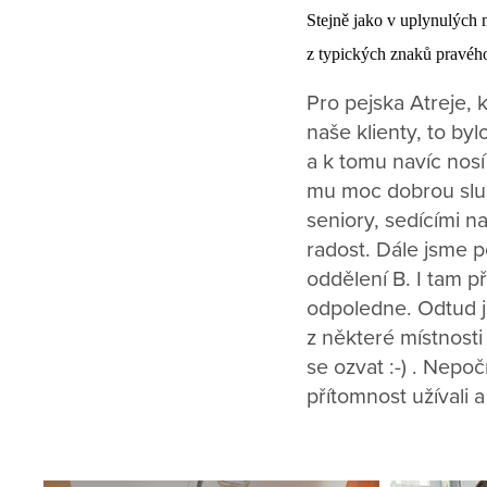
Stejně jako v uplynulých 
z typických znaků pravého
Pro pejska Atreje,
naše klienty, to by
a k tomu navíc nosí
mu moc dobrou služb
seniory, sedícími n
radost. Dále jsme p
oddělení B. I tam 
odpoledne. Odtud j
z některé místnosti
se ozvat :-) . Nepoč
přítomnost užívali a