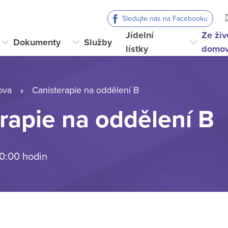
Sledujte nás na Facebooku
Jídelní
Ze živ
Dokumenty
Služby
lístky
domo
ova
Canisterapie na oddělení B
rapie na oddělení B
 0:00 hodin