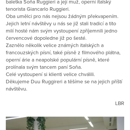
baletka Soňa Ruggieri a její muž, operní­ italský
tenorista Giancarlo Ruggieri.
Oba umělci pro nás nejsou žádným překvapením.
Jejich letní návštěvy u nás se již stali tradicí a tito
milí hosté nám svým vystoupení zpříjemnili jedno
červencové dopoledne již po šesté.
Zaznělo několik velice známých italských a
francouzských písní, také písně z filmového plátna,
operní árie a neapolské populární písně, které
prolínala svým tancem paní Soňa.
Celé vystoupení si klienti velice chválili.
Děkujeme Duu Ruggireri a těšíme se na jejich příští
návštěvu.
LBR