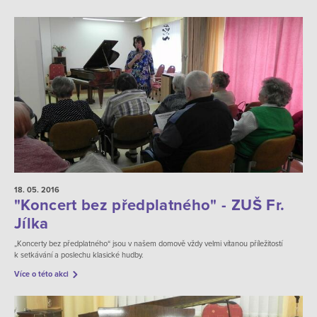
18. 05.
2016
"Koncert bez předplatného" - ZUŠ Fr.
Jílka
„Koncerty bez předplatného“ jsou v našem domově vždy velmi vítanou příležitostí
k setkávání a poslechu klasické hudby.
Více o této akci