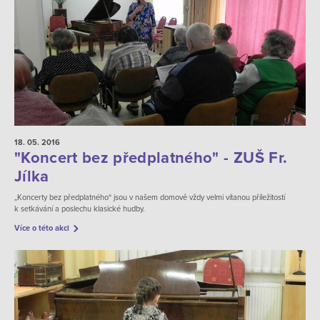
18. 05.
2016
"Koncert bez předplatného" - ZUŠ Fr.
Jílka
„Koncerty bez předplatného“ jsou v našem domově vždy velmi vítanou příležitostí
k setkávání a poslechu klasické hudby.
Více o této akci