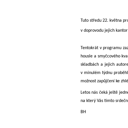
Tuto středu 22. května pr
v doprovodu jejich kantor
Tentokrát v programu zazn
housle a smyčcového kvar
skladbách a jejich autor
v minulém týdnu proběhl
možnost zapůjčení ke zhl
Letos nás čeká ještě jedn
na který Vás tímto srdeč
BH