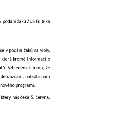
 podání žáků ZUŠ Fr. Jílka
se v podání žáků na violy,
, která kromě informací o
entů. Vzhledem k tomu, že
videozáznam, nabídla nám
dninového programu.
 který nás čeká 5. června,