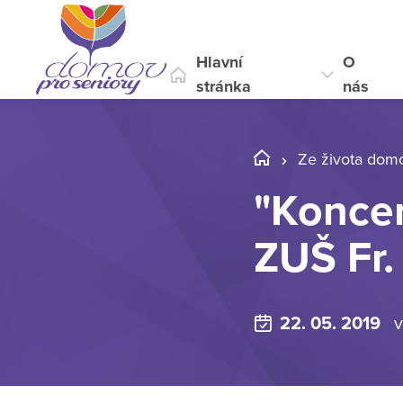
Hlavní
O
stránka
nás
Ze života dom
"Koncer
ZUŠ Fr. 
22. 05. 2019
v