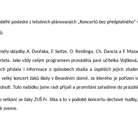
oběhl poslední z letošních plánovaných „Koncertů bez předplatného“ v
ů.
ěly skladby A. Dvořáka, F. Seitze, O. Reidinga, Ch. Dancla a F. Maza
teta. Jako vždy celým programem prováděla paní učitelka Vojtková
ech přidala i informace o způsobech studia a úspěších jejich stud
 velký koncert žáků školy v Besedním domě, ze kterého je pořízen 
édnutí. Tuto nabídku jsme rádi přijali a promítání zařadíme do práz
o setkání se žáky ZUŠ Fr. Jílka a to v podobě koncertu dechové hudby,
ně zveme.