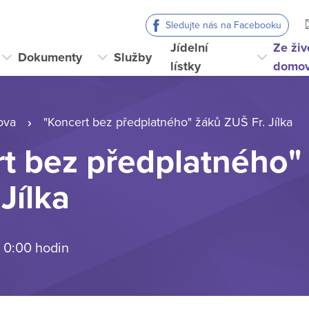
Sledujte nás na Facebooku
Jídelní
Ze živ
Dokumenty
Služby
lístky
domo
ova
"Koncert bez předplatného" žáků ZUŠ Fr. Jílka
t bez předplatného"
Jílka
 0:00 hodin