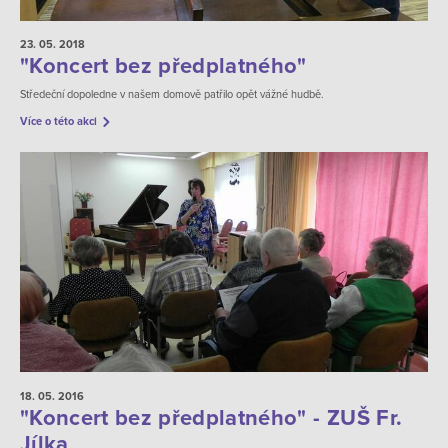
23. 05.
2018
"Koncert bez předplatného"
Středeční dopoledne v našem domově patřilo opět vážné hudbě.
Více o této akci
18. 05.
2016
"Koncert bez předplatného" - ZUŠ Fr.
Jílka