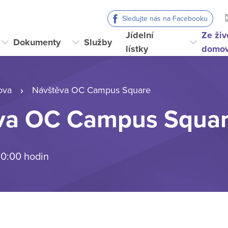
Sledujte nás na Facebooku
Jídelní
Ze živ
Dokumenty
Služby
lístky
domo
ova
Návštěva OC Campus Square
va OC Campus Squa
 0:00 hodin