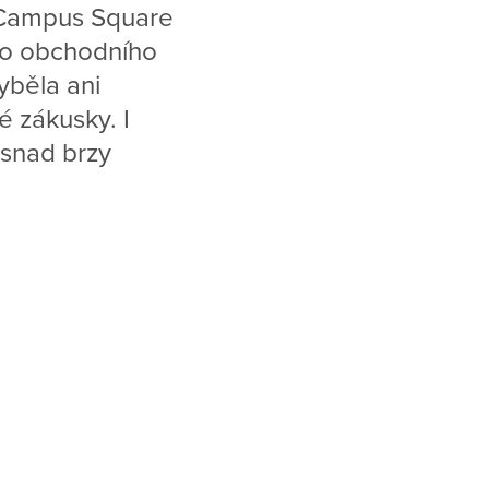
C Campus Square
 do obchodního
yběla ani
é zákusky. I
 snad brzy