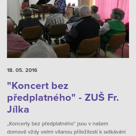
18. 05.
2016
"Koncert bez
předplatného" - ZUŠ Fr.
Jílka
„Koncerty bez předplatného“ jsou v našem
domově vždy velmi vítanou příležitostí k setkávání