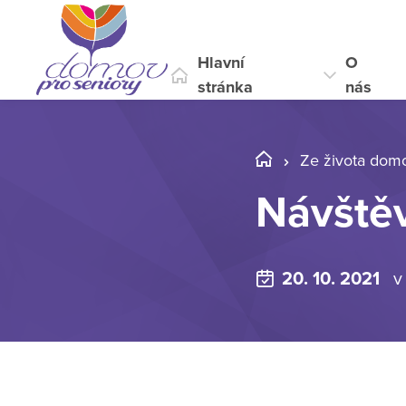
Hlavní
O
stránka
nás
Ze života dom
Návště
20. 10. 2021
v