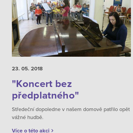
23. 05.
2018
"Koncert bez
předplatného"
Středeční dopoledne v našem domově patřilo opět
vážné hudbě.
Více o této akci