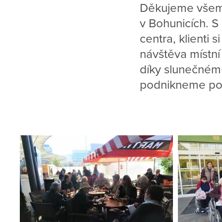
Děkujeme všem 
v Bohunicích. S
centra, klienti 
návštěva místní
díky slunečnému
podnikneme po