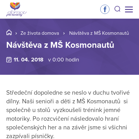
Ze života domova
Návštěva z MŠ Kosmonautů
Návštěva z MŠ Kosmonautů
11. 04. 2018
v 0:00 hodin
Středeční dopoledne se neslo v duchu tvořivé
dílny. Naši senioři a děti z MŠ Kosmonautů si
společně u stolů vyzkoušeli trénink jemné
motoriky. Po rozcvičení následovalo hraní
společenských her a na závěr jsme si všichni
zazpívali písničky.