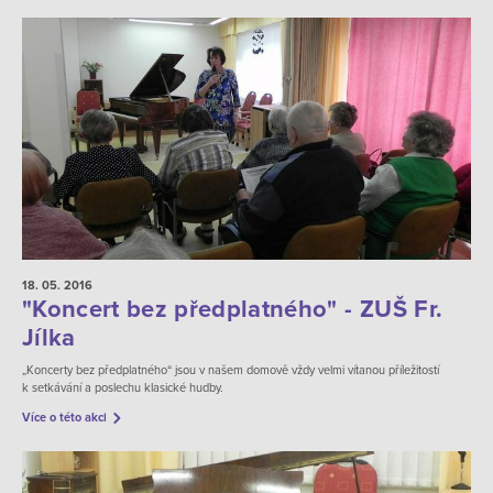
18. 05.
2016
"Koncert bez předplatného" - ZUŠ Fr.
Jílka
„Koncerty bez předplatného“ jsou v našem domově vždy velmi vítanou příležitostí
k setkávání a poslechu klasické hudby.
Více o této akci