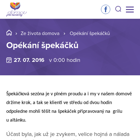
Ze života domova
Opékání špekáčků
Opékání špekáčků
27. 07. 2016
v 0:00 hodin
Špekáčková sezóna je v plném proudu a i my v našem domově
držíme krok, a tak se klienti ve středu od dvou hodin
odpoledne mohli těšit na špekáček připravovaný na grilu
u altánku.
Účast byla, jak už je zvykem, velice hojná a nálada