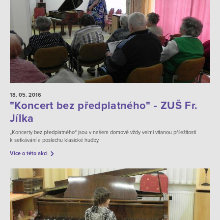
18. 05.
2016
"Koncert bez předplatného" - ZUŠ Fr.
Jílka
„Koncerty bez předplatného“ jsou v našem domově vždy velmi vítanou příležitostí
k setkávání a poslechu klasické hudby.
Více o této akci