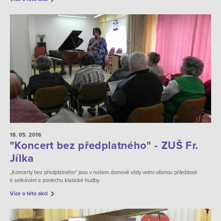
18. 05.
2016
"Koncert bez předplatného" - ZUŠ Fr.
Jílka
„Koncerty bez předplatného“ jsou v našem domově vždy velmi vítanou příležitostí
k setkávání a poslechu klasické hudby.
Více o této akci