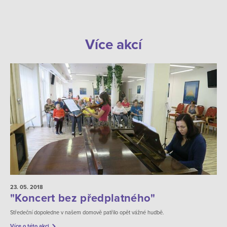
Více akcí
23. 05.
2018
"Koncert bez předplatného"
Středeční dopoledne v našem domově patřilo opět vážné hudbě.
Více o této akci