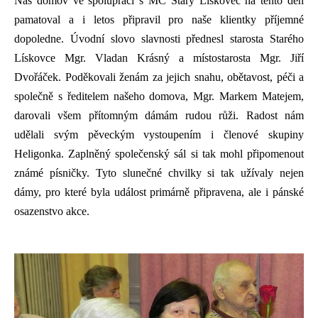
Náš domov ve spolupráci s MČ Starý Lískovec na tento den
pamatoval a i letos připravil pro naše klientky příjemné
dopoledne. Úvodní slovo slavnosti přednesl starosta Starého
Lískovce Mgr. Vladan Krásný a místostarosta Mgr. Jiří
Dvořáček. Poděkovali ženám za jejich snahu, obětavost, péči a
společně s ředitelem našeho domova, Mgr. Markem Matejem,
darovali všem přítomným dámám rudou růži. Radost nám
udělali svým pěveckým vystoupením i členové skupiny
Heligonka. Zaplněný společenský sál si tak mohl připomenout
známé písničky. Tyto slunečné chvilky si tak užívaly nejen
dámy, pro které byla událost primárně připravena, ale i pánské
osazenstvo akce.