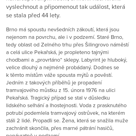
vyslechnout a připomenout tak událost, která
se stala před 44 lety.
Brno má spoustu nevšedních zákoutí, která jsou
nejenom na povrchu, ale i v podzemí. Staré Brno,
tedy oblast od Zelného trhu přes Šilingrovo náměstí
a celá ulice Pekařská, je propleteno tajnými
chodbami a „provrtáno“ sklepy. Labyrint je hluboký,
velice dlouhý a nejméně probádaný. Dodnes se
k těmto místům váže spousta mýtů a pověstí.
Jedním z takových příběhů je propadení
tramvajového můstku z 15. února 1976 na ulici
Pekařská. Tragický případ se stal v důsledku
lidského selhání a lhostejnosti. Voda z prasknutého
potrubí podemlela tramvajový ostrůvek, na kterém
stáli 2 lidé. Propadli se. Žena, která se snažila muže
zachránit skončila, přes marné pátrání hasičů,
nenávratně v podzemí…..