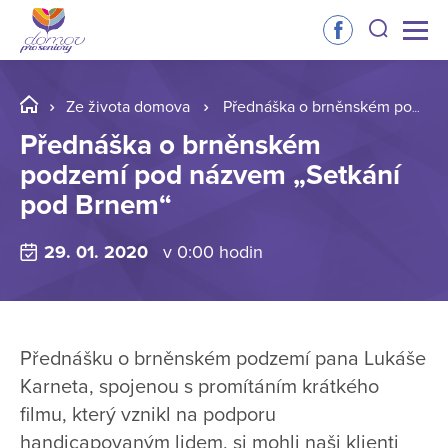
Ze života domova
Přednáška o brněnském podzemí pod názvem „Setkání pod Brnem“
Přednáška o brněnském
podzemí pod názvem „Setkání
pod Brnem“
29. 01. 2020
v 0:00 hodin
Přednášku o brněnském podzemí pana Lukáše
Karneta, spojenou s promítáním krátkého
filmu, který vznikl na podporu
handicapovaným lidem, si mohli naši klienti