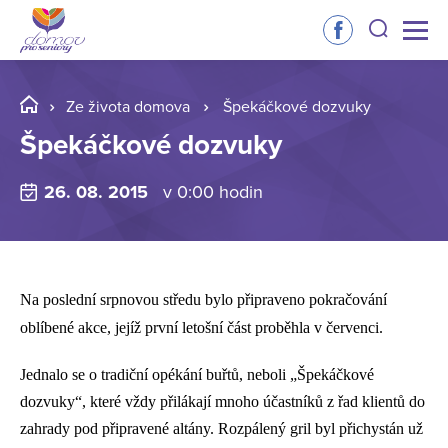
Ze života domova
Špekáčkové dozvuky
Špekáčkové dozvuky
26. 08. 2015
v 0:00 hodin
Na poslední srpnovou středu bylo připraveno pokračování
oblíbené akce, jejíž první letošní část proběhla v červenci.
Jednalo se o tradiční opékání buřtů, neboli „Špekáčkové
dozvuky“, které vždy přilákají mnoho účastníků z řad klientů do
zahrady pod připravené altány. Rozpálený gril byl přichystán už