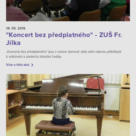
18. 05.
2016
"Koncert bez předplatného" - ZUŠ Fr.
Jílka
„Koncerty bez předplatného“ jsou v našem domově vždy velmi vítanou příležitostí
k setkávání a poslechu klasické hudby.
Více o této akci