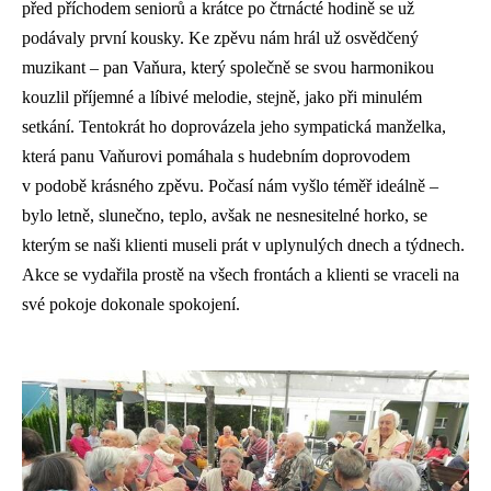
před příchodem seniorů a krátce po čtrnácté hodině se už
podávaly první kousky. Ke zpěvu nám hrál už osvědčený
muzikant – pan Vaňura, který společně se svou harmonikou
kouzlil příjemné a líbivé melodie, stejně, jako při minulém
setkání. Tentokrát ho doprovázela jeho sympatická manželka,
která panu Vaňurovi pomáhala s hudebním doprovodem
v podobě krásného zpěvu. Počasí nám vyšlo téměř ideálně –
bylo letně, slunečno, teplo, avšak ne nesnesitelné horko, se
kterým se naši klienti museli prát v uplynulých dnech a týdnech.
Akce se vydařila prostě na všech frontách a klienti se vraceli na
své pokoje dokonale spokojení.