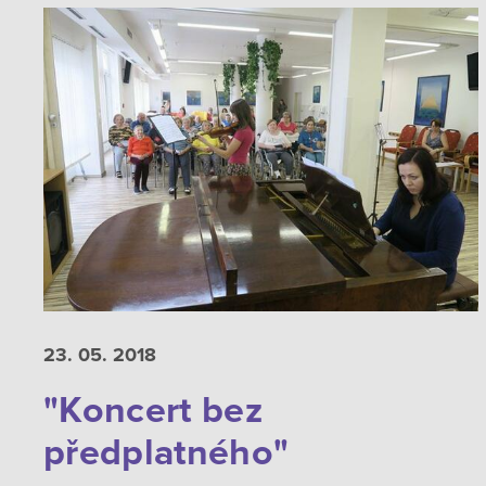
23. 05.
2018
"Koncert bez
předplatného"