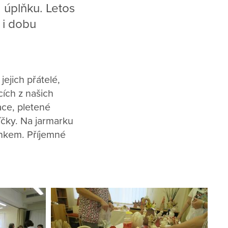
m úplňku. Letos
 i dobu
 jejich přátelé,
cích z našich
ace, pletené
íčky. Na jarmarku
nkem. Příjemné