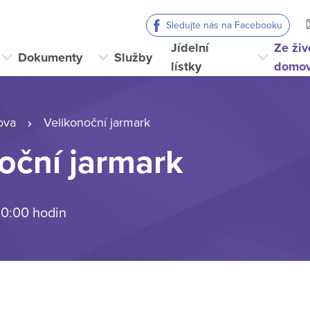
Sledujte nás na Facebooku
Jídelní
Ze živ
Dokumenty
Služby
lístky
domo
ova
Velikonoční jarmark
oční jarmark
 0:00 hodin