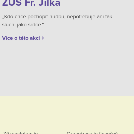
ZUŠ Fr. Jílka
„Kdo chce pochopit hudbu, nepotřebuje ani tak
sluch, jako srdce.“ ...
Více o této akci
Zřizovatelem je
Organizace je finančně