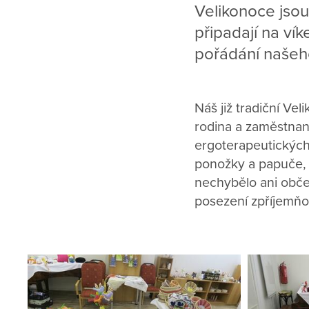
Velikonoce jsou 
připadají na ví
pořádání našeh
Náš již tradiční Veli
rodina a zaměstnanc
ergoterapeutických 
ponožky a papuče, k
nechybělo ani obč
posezení zpříjemňov