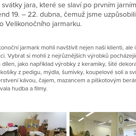
svátky jara, které se slaví po prvním jarní
kend 19. – 22. dubna, čemuž jsme uzpůsobili
o Velikonočního jarmarku.
konoční jarmark mohli navštívit nejen naši klienti, ale i
i. Vybrat si mohli z nejrůznějších výrobků pocházejí
dílen, jako například výrobky z keramiky, šité dekor
ošíky z pedigu, mýdla, šumivky, koupelové soli a sv
erstvení kávou, čajem, mazancem a piškotovým berá
ala hudba a filmy.