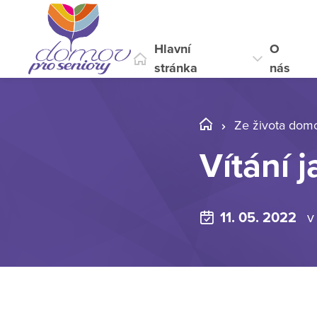
Hlavní
O
stránka
nás
Ze života dom
Vítání 
11. 05. 2022
v