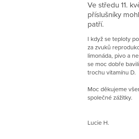
Ve středu 11. k
příslušníky mohl
patří.
I když se teploty p
za zvuků reproduko
limonáda, pivo a n
se moc dobře bavili 
trochu vitamínu D.
Moc děkujeme všem, 
společné zážitky.
Lucie H.