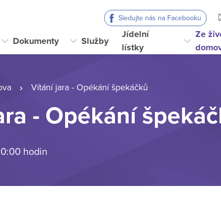
Sledujte nás na Facebooku
Jídelní
Ze živ
Dokumenty
Služby
lístky
domo
ova
Vítání jara - Opékání špekáčků
jara - Opékání špeká
 0:00 hodin