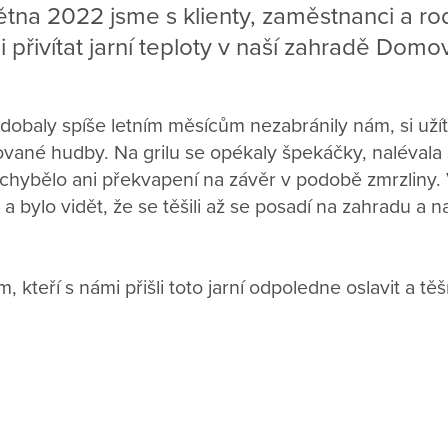
větna 2022 jsme s klienty, zaměstnanci a r
i přivítat jarní teploty v naší zahradě Domov
odobaly spíše letním měsícům nezabránily nám, si už
vané hudby. Na grilu se opékaly špekáčky, nalévala
echybělo ani překvapení na závěr v podobě zmrzliny. 
a bylo vidět, že se těšili až se posadí na zahradu a n
kteří s námi přišli toto jarní odpoledne oslavit a těš