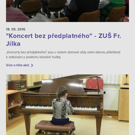
18. 05.
2016
"Koncert bez předplatného" - ZUŠ Fr.
Jílka
„Koncerty bez předplatného“ jsou v našem domově vždy velmi vítanou příležitostí
k setkávání a poslechu klasické hudby.
Více o této akci