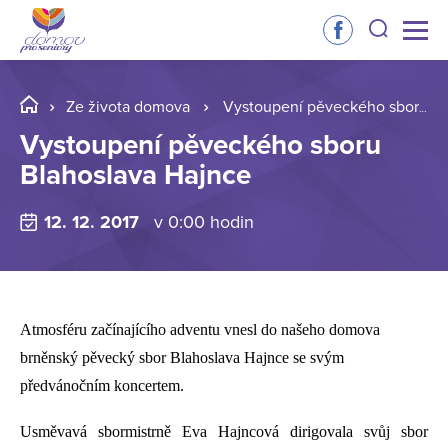
Ze života domova
Vystoupení pěveckého sboru Blahoslava Hajnce
Vystoupení pěveckého sboru
Blahoslava Hajnce
12. 12. 2017
v 0:00 hodin
Atmosféru začínajícího adventu vnesl do našeho domova
brněnský pěvecký sbor Blahoslava Hajnce se svým
předvánočním koncertem.
Usměvavá sbormistrně Eva Hajncová dirigovala svůj sbor