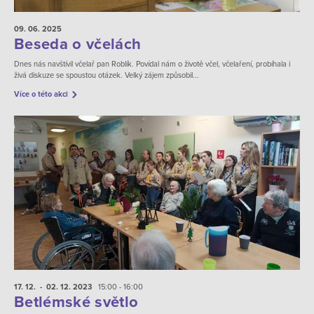
09. 06.
2025
Beseda o včelách
Dnes nás navštívil včelař pan Roblík. Povídal nám o životě včel, včelaření, probíhala i
živá diskuze se spoustou otázek. Velký zájem způsobil...
Více o této akci
17. 12.
- 02. 12.
2023
15:00 - 16:00
Betlémské světlo