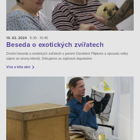
14. 02.
2024
9:30 - 10:45
Beseda o exotických zvířatech
Dnešní beseda o exotických zvířatech s panem Danielem Filípkem a opravdu velký
zájem ze strany klientů. Děkujeme za zajímavé dopoledne.
Více o této akci