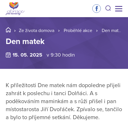
Ze života domova
Proběhlé akce
Den matek
Den matek
15. 05. 2025
v 9:30 hodin
K příležitosti Dne matek nám dopoledne přijeli
zahrát k poslechu i tanci Dolňáci. A s
poděkováním maminkám a s růži přišel i pan
místostarosta Jiří Dvořáček. Zpívalo se, tančilo
a bylo to příjemné setkání. Děkujeme.