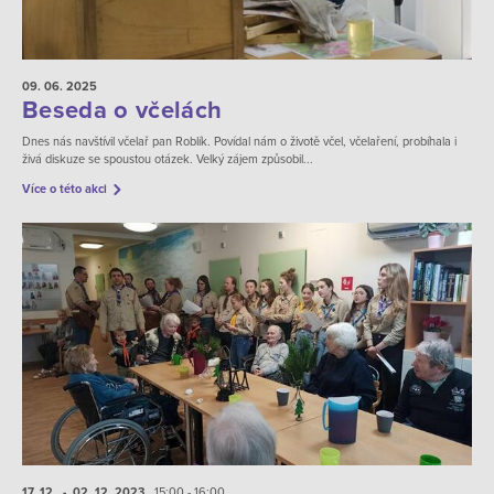
09. 06.
2025
Beseda o včelách
Dnes nás navštívil včelař pan Roblík. Povídal nám o životě včel, včelaření, probíhala i
živá diskuze se spoustou otázek. Velký zájem způsobil...
Více o této akci
17. 12.
- 02. 12.
2023
15:00 - 16:00