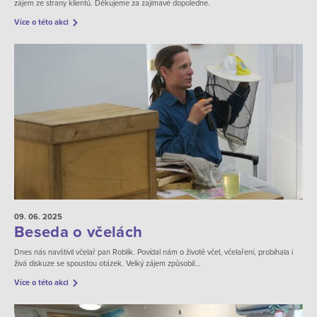
zájem ze strany klientů. Děkujeme za zajímavé dopoledne.
Více o této akci
09. 06.
2025
Beseda o včelách
Dnes nás navštívil včelař pan Roblík. Povídal nám o životě včel, včelaření, probíhala i
živá diskuze se spoustou otázek. Velký zájem způsobil...
Více o této akci