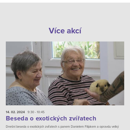
Více akcí
14. 02.
2024
9:30 - 10:45
Beseda o exotických zvířatech
Dnešní beseda o exotických zvířatech s panem Danielem Filípkem a opravdu velký