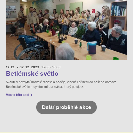
17. 12.
- 02. 12.
2023
15:00 - 16:00
Betlémské světlo
Skauti, ti nezbytní nositelé radosti a naděje, v neděli přinesli do našeho domova
Betlémské světlo – symbol míru a světla, který putuje z...
Více o této akci
Další proběhlé akce