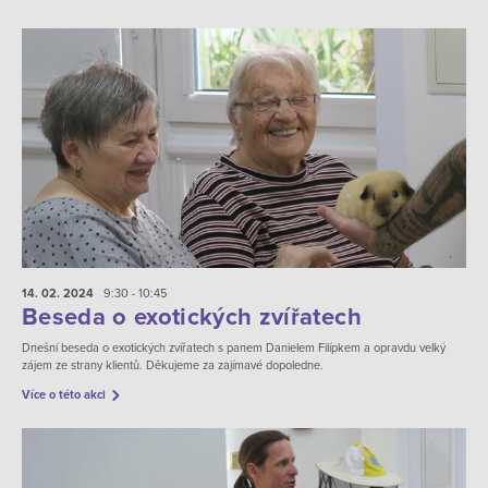
14. 02.
2024
9:30 - 10:45
Beseda o exotických zvířatech
Dnešní beseda o exotických zvířatech s panem Danielem Filípkem a opravdu velký
zájem ze strany klientů. Děkujeme za zajímavé dopoledne.
Více o této akci