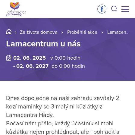
Ze života domova
Proběhlé akce
Lamacentrum u nás
Lamacentrum u nás
02. 06. 2025
v 0:00 hodin
- 02. 06. 2027
do 0:00 hodin
Dnes dopoledne na naši zahradu zavítaly 2
kozí maminky se 3 malými kůzlátky z
Lamacentra Hády.
Počasí nám přálo, každý účastník si mohl
kůzlátka nejen prohlédnout, ale i pohladit a