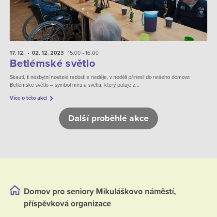
17. 12.
- 02. 12.
2023
15:00 - 16:00
Betlémské světlo
Skauti, ti nezbytní nositelé radosti a naděje, v neděli přinesli do našeho domova
Betlémské světlo – symbol míru a světla, který putuje z...
Více o této akci
Další proběhlé akce
Domov pro seniory Mikuláškovo náměstí,
příspěvková organizace