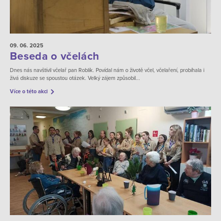
09. 06.
2025
Beseda o včelách
Dnes nás navštívil včelař pan Roblík. Povídal nám o životě včel, včelaření, probíhala i
živá diskuze se spoustou otázek. Velký zájem způsobil...
Více o této akci