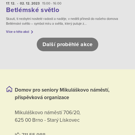
17. 12.
- 02. 12.
2023
15:00 - 16:00
Betlémské světlo
Skauti, ti nezbytní nositelé radosti a naděje, v neděli přinesli do našeho domova
Betlémské světlo – symbol míru a světla, který putuje z...
Více o této akci
Další proběhlé akce
Domov pro seniory Mikuláškovo náměstí,
příspěvková organizace
Mikuláškovo náměstí 706/20,
625 00 Brno - Starý Lískovec