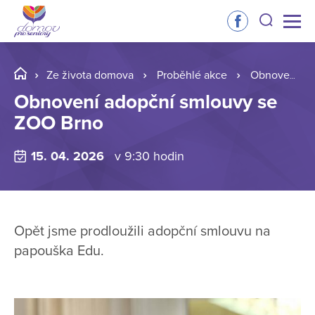
Ze života domova
Proběhlé akce
Obnovení adopční smlouvy se ZOO Brno
Obnovení adopční smlouvy se
ZOO Brno
15. 04. 2026
v 9:30 hodin
Opět jsme prodloužili adopční smlouvu na
papouška Edu.