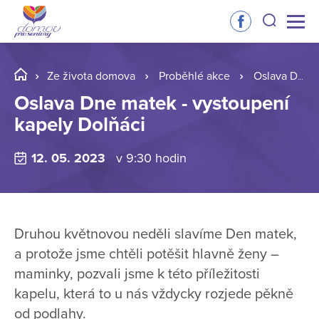
Ze života domova
Proběhlé akce
Oslava Dne matek - vystoupení kapely Dolňáci
Oslava Dne matek - vystoupení
kapely Dolňáci
12. 05. 2023
v 9:30 hodin
Druhou květnovou neděli slavíme Den matek,
a protože jsme chtěli potěšit hlavně ženy –
maminky, pozvali jsme k této příležitosti
kapelu, která to u nás vždycky rozjede pěkně
od podlahy.