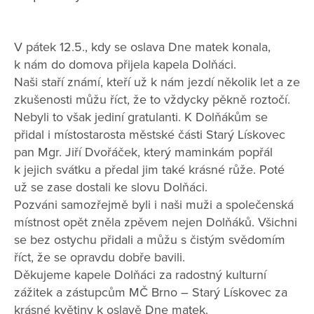
V pátek 12.5., kdy se oslava Dne matek konala,
k nám do domova přijela kapela Dolňáci.
Naši staří známí, kteří už k nám jezdí několik let a ze
zkušenosti můžu říct, že to vždycky pěkně roztočí.
Nebyli to však jediní gratulanti. K Dolňákům se
přidal i místostarosta městské části Starý Lískovec
pan Mgr. Jiří Dvořáček, který maminkám popřál
k jejich svátku a předal jim také krásné růže. Poté
už se zase dostali ke slovu Dolňáci.
Pozváni samozřejmě byli i naši muži a společenská
místnost opět zněla zpěvem nejen Dolňáků. Všichni
se bez ostychu přidali a můžu s čistým svědomím
říct, že se opravdu dobře bavili.
Děkujeme kapele Dolňáci za radostný kulturní
zážitek a zástupcům MČ Brno – Starý Lískovec za
krásné květiny k oslavě Dne matek.