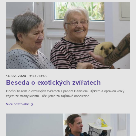
14. 02.
2024
9:30 - 10:45
Beseda o exotických zvířatech
Dnešní beseda o exotických zvířatech s panem Danielem Filípkem a opravdu velký
zájem ze strany klientů. Děkujeme za zajímavé dopoledne.
Více o této akci