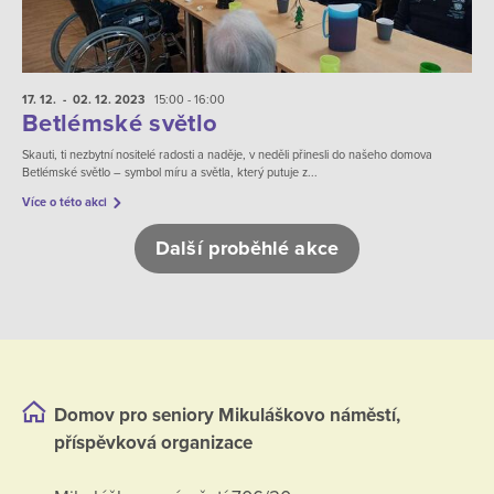
17. 12.
- 02. 12.
2023
15:00 - 16:00
Betlémské světlo
Skauti, ti nezbytní nositelé radosti a naděje, v neděli přinesli do našeho domova
Betlémské světlo – symbol míru a světla, který putuje z...
Více o této akci
Další proběhlé akce
Domov pro seniory Mikuláškovo náměstí,
příspěvková organizace