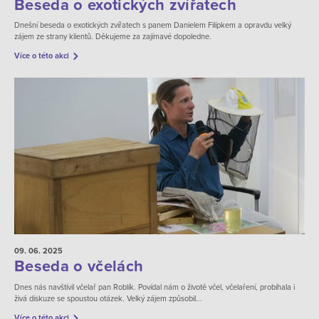
Beseda o exotických zvířatech
Dnešní beseda o exotických zvířatech s panem Danielem Filípkem a opravdu velký
zájem ze strany klientů. Děkujeme za zajímavé dopoledne.
Více o této akci
09. 06.
2025
Beseda o včelách
Dnes nás navštívil včelař pan Roblík. Povídal nám o životě včel, včelaření, probíhala i
živá diskuze se spoustou otázek. Velký zájem způsobil...
Více o této akci