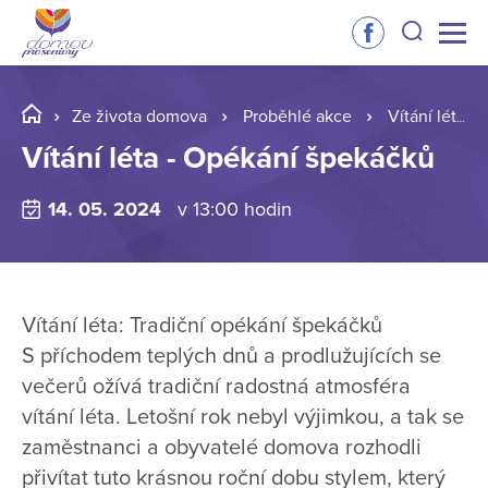
Ze života domova
Proběhlé akce
Vítání léta - Opékání špekáčků
Vítání léta - Opékání špekáčků
14. 05. 2024
v 13:00 hodin
Vítání léta: Tradiční opékání špekáčků
S příchodem teplých dnů a prodlužujících se
večerů ožívá tradiční radostná atmosféra
vítání léta. Letošní rok nebyl výjimkou, a tak se
zaměstnanci a obyvatelé domova rozhodli
přivítat tuto krásnou roční dobu stylem, který