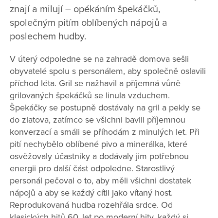
znají a milují – opékáním špekáčků,
společným pitím oblíbených nápojů a
poslechem hudby.
V úterý odpoledne se na zahradě domova sešli
obyvatelé spolu s personálem, aby společně oslavili
příchod léta. Gril se nažhavil a příjemná vůně
grilovaných špekáčků se linula vzduchem.
Špekáčky se postupně dostávaly na gril a pekly se
do zlatova, zatímco se všichni bavili příjemnou
konverzací a smáli se příhodám z minulých let. Při
pití nechybělo oblíbené pivo a minerálka, které
osvěžovaly účastníky a dodávaly jim potřebnou
energii pro další část odpoledne. Starostlivý
personál pečoval o to, aby měli všichni dostatek
nápojů a aby se každý cítil jako vítaný host.
Reprodukovaná hudba rozehřála srdce. Od
klasických hitů 60. let po moderní hity, každý si