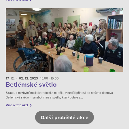
17. 12.
- 02. 12.
2023
15:00 - 16:00
Betlémské světlo
Skauti, ti nezbytní nositelé radosti a naděje, v neděli přinesli do našeho domova
Betlémské světlo – symbol míru a světla, který putuje z...
Více o této akci
Další proběhlé akce